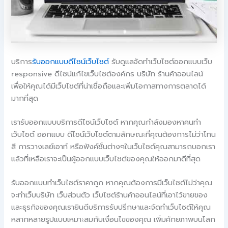
บริการ
รับออกแบบดีไซน์เว็บไซต์
รับดูแลจัดทำเว็บไซต์ออกแบบเว็บ
responsive ดีไซน์แก้ไขเว็บไซต์องค์กร บริษัท ร้านค้าออนไลน์
เพื่อให้คุณได้มีเว็บไซต์ที่น่าเชื่อถือและเพิ่มโอกาสทางการตลาดได้
มากที่สุด
เรารับออกแบบบริการดีไซน์เว็บไซต์ หากคุณกำลังมองหาคนทำ
เว็บไซต์ ออกแบบ ดีไซน์เว็บไซต์ตามลักษณะที่คุณต้องการไม่ว่าโทน
สี การวางเลย์เอาท์ หรือฟังค์ชั่นต่างๆในเว็บไซต์คุณสามารถบอกเรา
แล้วที่เหลือเราจะเป็นผู้ออกแบบเว็บไซต์ของคุณให้ออกมาดีที่สุด
รับออกแบบทำเว็บไซต์ราคาถูก หากคุณต้องการมีเว็บไซต์ไม่ว่
าคุณ
จะทำเว็บบริษัท เว็บส่วนตัว เว็บไซต์ร้านค้าออนไลน์ที่
เอาไว้ขายของ
และธุรกิจของคุณเรายินดีบริ
การรับปรึกษาและจัดทำเว็บไซต์
ให้คุณ
หลากหลายรูปแบบเหมาะสมกั
บเงื่อนไขของคุณ เพิ่มศักยภาพบนโลก