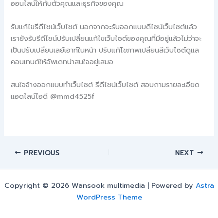
ออนไลน์ให้กั
บตัวคุณและธุรกิจของคุณ
รับแก้ไขรีดีไซน์เว็บไซต์ นอกจากจะรับออกแบบดีไซน์เว็บไซต์แล้ว
เรายังรับรีดีไซน์ปรับเปลี่ยนแก้ไขเว็บไซต์ของคุณที่มีอยู่แล้วไม่ว่าจะ
เป็นปรับเปลี่ยนเลย์เอาท์ในหน้า ปรับแก้ไขภาพเปลี่ยนสีเว็บไซต์ดูแล
คอนเทนต์ให้อัพเดทน่าสนใจอยู่เสมอ
สนใจจ้างออกแบบทำเว็บไซต์ รีดีไซน์เว็บไซต์ สอบถามรายละเอียด
แอดไลน์ไอดี @mmd4525f
PREVIOUS
NEXT
Copyright © 2026 Wansook multimedia | Powered by
Astra
WordPress Theme