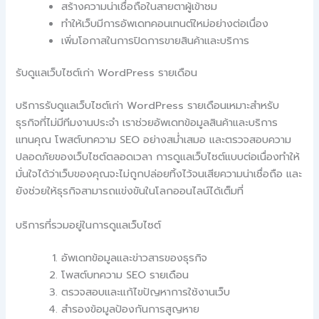
สร้างความน่าเชื่อถือในสายตาผู้เข้าชม
ทำให้เว็บมีการอัพเดทคอนเทนต์ใหม่อย่างต่อเนื่อง
เพิ่มโอกาสในการปิดการขายสินค้าและบริการ
รับดูแลเว็บไซต์เก่า WordPress รายเดือน
บริการรับดูแลเว็บไซต์เก่า WordPress รายเดือนเหมาะสำหรับ
ธุรกิจที่ไม่มีทีมงานประจำ เราช่วยอัพเดทข้อมูลสินค้าและบริการ
แทนคุณ โพสต์บทความ SEO อย่างสม่ำเสมอ และตรวจสอบความ
ปลอดภัยของเว็บไซต์ตลอดเวลา การดูแลเว็บไซต์แบบต่อเนื่องทำให้
มั่นใจได้ว่าเว็บของคุณจะไม่ถูกปล่อยทิ้งไว้จนเสียความน่าเชื่อถือ และ
ยังช่วยให้ธุรกิจสามารถแข่งขันในโลกออนไลน์ได้เต็มที่
บริการที่รวมอยู่ในการดูแลเว็บไซต์
อัพเดทข้อมูลและข่าวสารของธุรกิจ
โพสต์บทความ SEO รายเดือน
ตรวจสอบและแก้ไขปัญหาการใช้งานเว็บ
สำรองข้อมูลป้องกันการสูญหาย