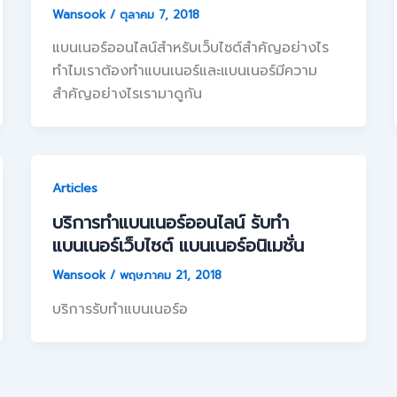
Wansook
/
ตุลาคม 7, 2018
แบนเนอร์ออนไลน์สำหรับเว็บไซต์สำคัญอย่างไร
ทำไมเราต้องทำแบนเนอร์และแบนเนอร์มีความ
สำคัญอย่างไรเรามาดูกัน
Articles
บริการทำแบนเนอร์ออนไลน์ รับทำ
แบนเนอร์เว็บไซต์ แบนเนอร์อนิเมชั่น
Wansook
/
พฤษภาคม 21, 2018
บริการรับทำแบนเนอร์อ