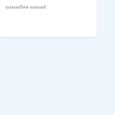
แบนเนอร์โพส แบนเนอร์