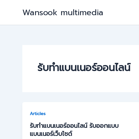
Skip
Wansook multimedia
to
content
รับทำแบนเนอร์ออนไลน์
Articles
รับทำแบนเนอร์ออนไลน์ รับออกแบบ
แบนเนอร์เว็บไซต์