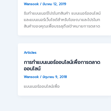
Wansook
/
มีนาคม 12, 2019
รับทำแบนเนอร์โปรโมทสินค้า แบนเนอร์ออนไลน์
และแบนเนอร์เว็บไซต์สำหรับโฆษณาและโปรโมท
สินค้าของคุณเพื่อบรรลุถึงเป้าหมายการตลาด
Articles
การทำแบนเนอร์ออนไลน์เพื่อการตลาด
ออนไลน์
Wansook
/
มิถุนายน 9, 2018
แบนเนอร์ออนไลน์เพื่อ